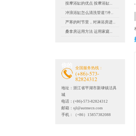
按摩浴缸的优点 按摩浴缸...
-
冲浪浴缸怎么清洗管道?冲...
严寒的时节里，对淋浴房进...
桑拿房运用方法 运用家庭...
联系茄子视频官网APP懂
你的
全国服务热线：
(+86)-573-
82824312
地址：
浙江省平湖市新埭镇洁具
城
电话：(+86)-573-82824312
邮箱：
sjl@autmecn.com
手机：（+86）15857382088