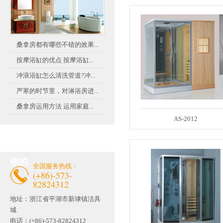
桑拿房都有哪些不错的效果...
按摩浴缸的优点 按摩浴缸...
冲浪浴缸怎么清洗管道?冲...
严寒的时节里，对淋浴房进...
桑拿房运用方法 运用家庭...
AS-2012
联系茄子视频官网APP懂
你的
全国服务热线：
(+86)-573-
82824312
地址：
浙江省平湖市新埭镇洁具
城
电话：(+86)-573-82824312