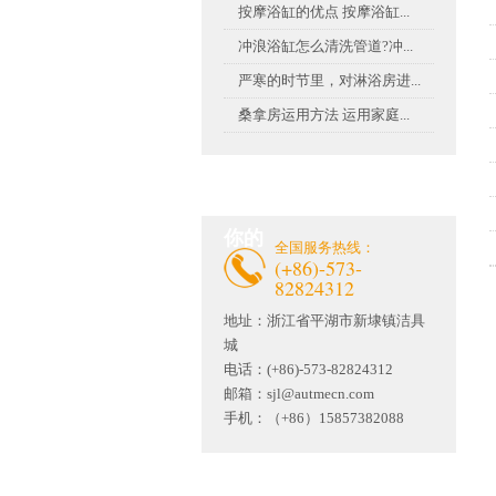
按摩浴缸的优点 按摩浴缸...
冲浪浴缸怎么清洗管道?冲...
严寒的时节里，对淋浴房进...
桑拿房运用方法 运用家庭...
联系茄子视频官网APP懂
你的
全国服务热线：
(+86)-573-
82824312
地址：
浙江省平湖市新埭镇洁具
城
电话：(+86)-573-82824312
邮箱：
sjl@autmecn.com
手机：（+86）15857382088