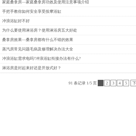
家庭桑拿房—家庭桑拿房功效及使用注意事项介绍
手把手教你如何安全享受按摩浴缸
冲浪浴缸好不好
为什么要使用淋浴房？使用淋浴房五大好处
桑拿房效果—桑拿房都有什么不错的效果
蒸汽房常见问题毛病及修理解决办法大全
冲浪浴缸需求电吗?冲浪浴缸衔接办法有什么?
淋浴房是封起来好还是开放式好？
91 条记录 1/5 页
1
2
3
4
5